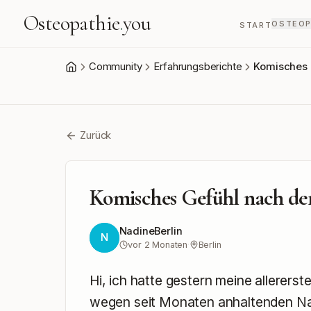
Osteopathie
.
you
OSTEOP
START
Community
Erfahrungsberichte
Komisches 
Start
Zurück
Komisches Gefühl nach der
NadineBerlin
N
vor 2 Monaten
·
Berlin
Hi, ich hatte gestern meine allererste
wegen seit Monaten anhaltenden Na