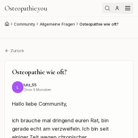
Osteopathie
.
you
Community
Allgemeine Fragen
Osteopathie wie oft?
Start
Zurück
Osteopathie wie oft?
lutz_55
L
vor 5 Monaten
Hallo liebe Community,

ich brauche mal dringend euren Rat, bin 
gerade echt am verzweifeln. Ich bin seit 
einiger Zeit wegen chronischer 