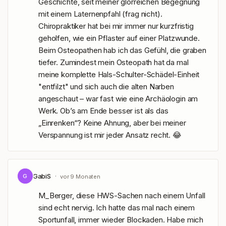
Geschichte, seit meiner glorreichen Begegnung 
mit einem Laternenpfahl (frag nicht). 
Chiropraktiker hat bei mir immer nur kurzfristig 
geholfen, wie ein Pflaster auf einer Platzwunde. 
Beim Osteopathen hab ich das Gefühl, die graben 
tiefer. Zumindest mein Osteopath hat da mal 
meine komplette Hals-Schulter-Schädel-Einheit 
"entfilzt" und sich auch die alten Narben 
angeschaut – war fast wie eine Archäologin am 
Werk. Ob’s am Ende besser ist als das 
„Einrenken“? Keine Ahnung, aber bei meiner 
Verspannung ist mir jeder Ansatz recht. 😂
GabiS
·
G
vor 9 Monaten
M_Berger, diese HWS-Sachen nach einem Unfall 
sind echt nervig. Ich hatte das mal nach einem 
Sportunfall, immer wieder Blockaden. Habe mich 