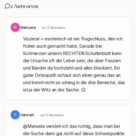
2
Antworten
Manuela
·
M
vor 5 Monaten
Viszeral = esoterisch ist ein Trugschluss, den ich 
früher auch gemacht habe. Gerade bei 
Schmerzen unterm RECHTEN Schulterblatt kann 
die Ursache oft die Leber sein, die über Faszien 
und Bänder da hochzieht und alles blockiert. Ein 
guter Osteopath schaut sich eben genau das an 
und trennt nicht so streng in die drei Bereiche, das 
ist ja der Witz an der Sache. 😉
Hannah
·
H
vor 5 Monaten
@Manuela versteh ich das richtig, dass man bei 
der Suche dann gar nicht auf diese Schwerpunkte 