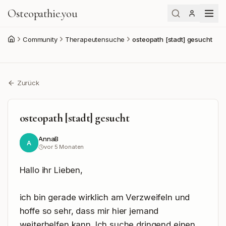
Osteopathie
.
you
Community
Therapeutensuche
osteopath [stadt] gesucht
Start
Zurück
osteopath [stadt] gesucht
AnnaB
A
vor 5 Monaten
Hallo ihr Lieben,

ich bin gerade wirklich am Verzweifeln und 
hoffe so sehr, dass mir hier jemand 
weiterhelfen kann. Ich suche dringend einen 