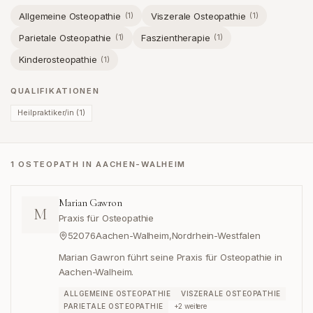
Allgemeine Osteopathie
Viszerale Osteopathie
(
1
)
(
1
)
Parietale Osteopathie
Faszientherapie
(
1
)
(
1
)
Kinderosteopathie
(
1
)
QUALIFIKATIONEN
Heilpraktiker/in
(
1
)
1 OSTEOPATH IN AACHEN-WALHEIM
Marian Gawron
M
Praxis für Osteopathie
52076
Aachen-Walheim
,
Nordrhein-Westfalen
Marian Gawron führt seine Praxis für Osteopathie in
Aachen-Walheim.
ALLGEMEINE OSTEOPATHIE
VISZERALE OSTEOPATHIE
PARIETALE OSTEOPATHIE
+
2
weitere