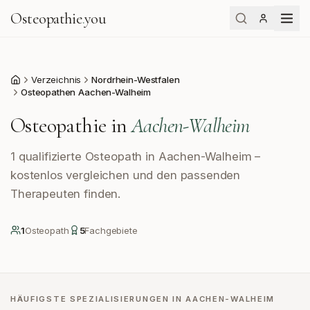
Osteopathie
.
you
Verzeichnis
Nordrhein-Westfalen
Start
Osteopathen Aachen-Walheim
Osteopathie in
Aachen-Walheim
1 qualifizierte Osteopath in Aachen-Walheim –
kostenlos vergleichen und den passenden
Therapeuten finden.
1
Osteopath
5
Fachgebiete
HÄUFIGSTE SPEZIALISIERUNGEN IN
AACHEN-WALHEIM