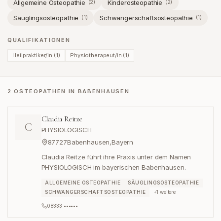
Allgemeine Osteopathie
Kinderosteopathie
(
2
)
(
2
)
Säuglingsosteopathie
Schwangerschaftsosteopathie
(
1
)
(
1
)
QUALIFIKATIONEN
Heilpraktiker/in
(
1
)
Physiotherapeut/in
(
1
)
2 OSTEOPATHEN IN BABENHAUSEN
Claudia Reitze
C
PHYSIOLOGISCH
87727
Babenhausen
,
Bayern
Claudia Reitze führt ihre Praxis unter dem Namen
PHYSIOLOGISCH im bayerischen Babenhausen.
ALLGEMEINE OSTEOPATHIE
SÄUGLINGSOSTEOPATHIE
SCHWANGERSCHAFTSOSTEOPATHIE
+
1
weitere
08333 ••••••