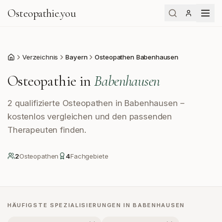
Osteopathie
.
you
Verzeichnis
Bayern
Osteopathen Babenhausen
Start
Osteopathie in
Babenhausen
2 qualifizierte Osteopathen in Babenhausen –
kostenlos vergleichen und den passenden
Therapeuten finden.
2
Osteopath
en
4
Fachgebiete
HÄUFIGSTE SPEZIALISIERUNGEN IN
BABENHAUSEN