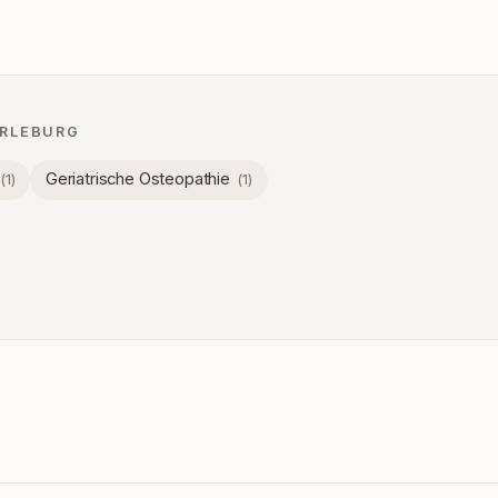
ERLEBURG
Geriatrische Osteopathie
(
1
)
(
1
)