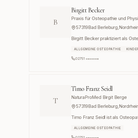
Birgitt Becker
Praxis für Osteopathie und Phys
B
57319
Bad Berleburg
,
Nordrhei
Birgitt Becker praktiziert als Os
ALLGEMEINE OSTEOPATHIE
KINDE
02751 •••••••••
Timo Franz Seidl
NaturaProMed Birgit Berge
T
57319
Bad Berleburg
,
Nordrhei
Timo Franz Seidl ist als Osteopa
ALLGEMEINE OSTEOPATHIE
02751 •••••••••