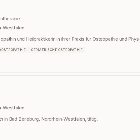
iotherapie
n-Westfalen
teopathin und Heilpraktikerin in ihrer Praxis für Osteopathie und Phys
ROSTEOPATHIE
GERIATRISCHE OSTEOPATHIE
n-Westfalen
th in Bad Berleburg, Nordrhein-Westfalen, tätig.