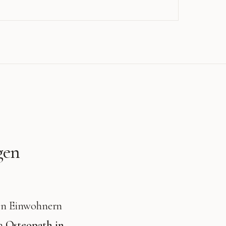
gen
hren Einwohnern
en
Osteopath in