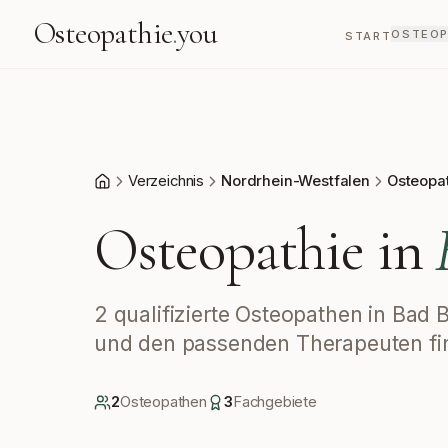
Osteopathie
.
you
OSTEOP
START
Verzeichnis
Nordrhein-Westfalen
Osteopa
Start
Osteopathie in
2 qualifizierte Osteopathen in Bad 
und den passenden Therapeuten fi
2
Osteopath
en
3
Fachgebiete