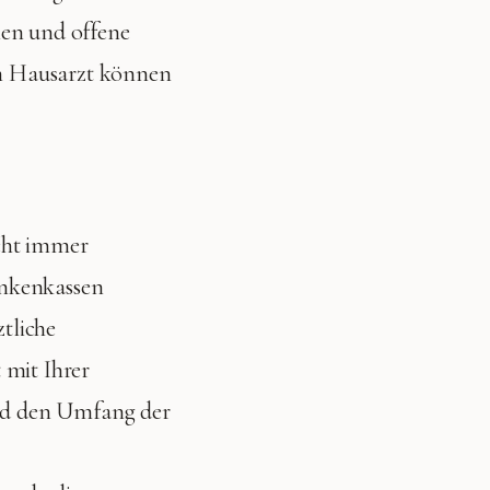
nen und offene
m Hausarzt können
cht immer
ankenkassen
ztliche
 mit Ihrer
nd den Umfang der