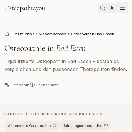
Osteopathie
.
you
Verzeichnis
Niedersachsen
Osteopathen Bad Essen
Start
Osteopathie in
Bad Essen
1 qualifizierte Osteopath in Bad Essen – kostenlos
vergleichen und den passenden Therapeuten finden.
1
Osteopath
3
Fachgebiete
HÄUFIGSTE SPEZIALISIERUNGEN IN
BAD ESSEN
Allgemeine Osteopathie
Säuglingsosteopathie
(
1
)
(
1
)