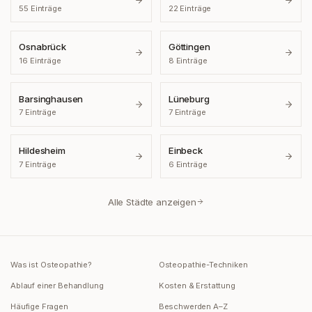
55
Einträge
22
Einträge
Osnabrück
Göttingen
16
Einträge
8
Einträge
Barsinghausen
Lüneburg
7
Einträge
7
Einträge
Hildesheim
Einbeck
7
Einträge
6
Einträge
Alle Städte anzeigen
Was ist Osteopathie?
Osteopathie-Techniken
Ablauf einer Behandlung
Kosten & Erstattung
Häufige Fragen
Beschwerden A–Z