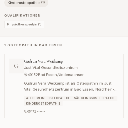
Kinderosteopathie
(
1
)
QUALIFIKATIONEN
Physiotherapeut/in
(
1
)
1 OSTEOPATH IN BAD ESSEN
Gudrun Vera Weitkamp
G
Just Vital Gesundheitszentrum
49152
Bad Essen
,
Niedersachsen
Gudrun Vera Weitkamp ist als Osteopathin im Just
Vital Gesundheitszentrum in Bad Essen, Nordrhein-
Westfalen, tätig.
ALLGEMEINE OSTEOPATHIE
SÄUGLINGSOSTEOPATHIE
KINDEROSTEOPATHIE
05472 ••••••