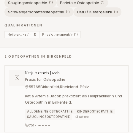
Säuglingsosteopathie
Parietale Osteopathie
(
1
)
(
1
)
Schwangerschaftsosteopathie
CMD / Kiefergelenk
(
1
)
(
1
)
QUALIFIKATIONEN
Heilpraktiker/in
(
1
)
Physiotherapeut/in
(
1
)
2 OSTEOPATHEN IN BIRKENFELD
Katja Artemis Jacob
K
Praxis für Osteopathie
55765
Birkenfeld
,
Rheinland-Pfalz
Katja Artemis Jacob praktiziert als Heilpraktikerin und
Osteopathin in Birkenfeld.
ALLGEMEINE OSTEOPATHIE
KINDEROSTEOPATHIE
SÄUGLINGSOSTEOPATHIE
+
3
weitere
0151 - •••••••••