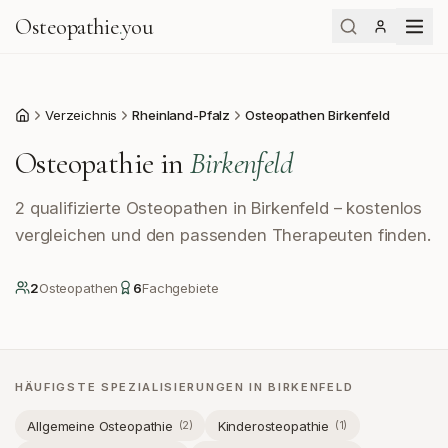
Osteopathie
.
you
Verzeichnis
Rheinland-Pfalz
Osteopathen Birkenfeld
Start
Osteopathie in
Birkenfeld
2 qualifizierte Osteopathen in Birkenfeld – kostenlos
vergleichen und den passenden Therapeuten finden.
2
Osteopath
en
6
Fachgebiete
HÄUFIGSTE SPEZIALISIERUNGEN IN
BIRKENFELD
Allgemeine Osteopathie
Kinderosteopathie
(
2
)
(
1
)