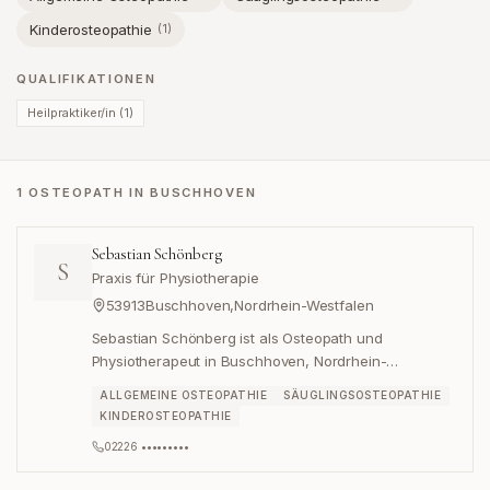
Kinderosteopathie
(
1
)
QUALIFIKATIONEN
Heilpraktiker/in
(
1
)
1 OSTEOPATH IN BUSCHHOVEN
Sebastian Schönberg
S
Praxis für Physiotherapie
53913
Buschhoven
,
Nordrhein-Westfalen
Sebastian Schönberg ist als Osteopath und
Physiotherapeut in Buschhoven, Nordrhein-
Westfalen, tätig.
ALLGEMEINE OSTEOPATHIE
SÄUGLINGSOSTEOPATHIE
KINDEROSTEOPATHIE
02226 •••••••••