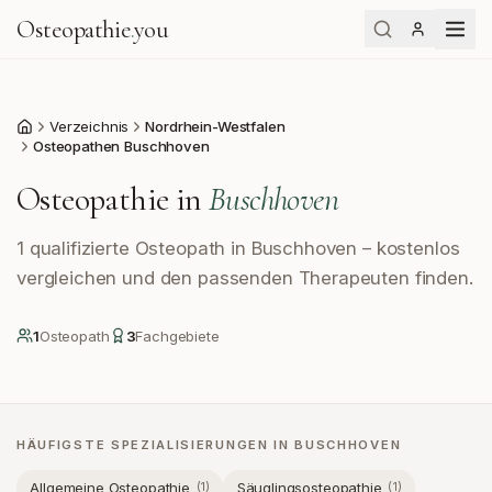
Osteopathie
.
you
Verzeichnis
Nordrhein-Westfalen
Start
Osteopathen Buschhoven
Osteopathie in
Buschhoven
1 qualifizierte Osteopath in Buschhoven – kostenlos
vergleichen und den passenden Therapeuten finden.
1
Osteopath
3
Fachgebiete
HÄUFIGSTE SPEZIALISIERUNGEN IN
BUSCHHOVEN
Allgemeine Osteopathie
Säuglingsosteopathie
(
1
)
(
1
)