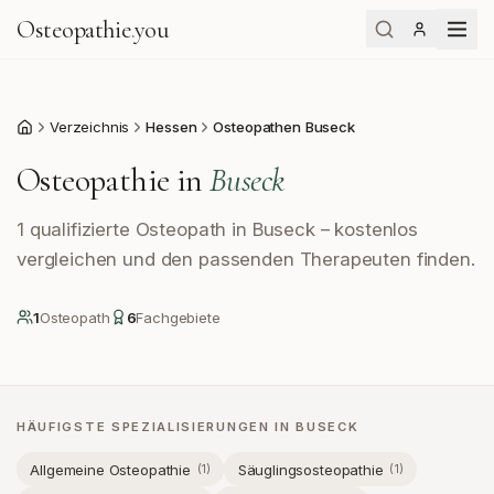
Osteopathie
.
you
Verzeichnis
Hessen
Osteopathen Buseck
Start
Osteopathie in
Buseck
1 qualifizierte Osteopath in Buseck – kostenlos
vergleichen und den passenden Therapeuten finden.
1
Osteopath
6
Fachgebiete
HÄUFIGSTE SPEZIALISIERUNGEN IN
BUSECK
Allgemeine Osteopathie
Säuglingsosteopathie
(
1
)
(
1
)