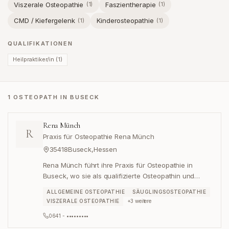
Viszerale Osteopathie
Faszientherapie
(
1
)
(
1
)
CMD / Kiefergelenk
Kinderosteopathie
(
1
)
(
1
)
QUALIFIKATIONEN
Heilpraktiker/in
(
1
)
1 OSTEOPATH IN BUSECK
Rena Münch
R
Praxis für Osteopathie Rena Münch
35418
Buseck
,
Hessen
Rena Münch führt ihre Praxis für Osteopathie in
Buseck, wo sie als qualifizierte Osteopathin und
Heilpraktikerin tätig ist.
ALLGEMEINE OSTEOPATHIE
SÄUGLINGSOSTEOPATHIE
VISZERALE OSTEOPATHIE
+
3
weitere
0641 - •••••••••