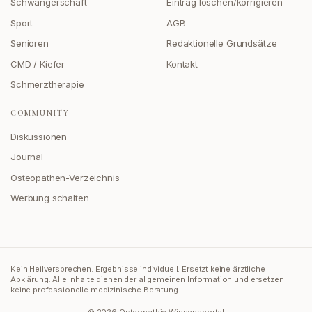
Schwangerschaft
Eintrag löschen/korrigieren
Sport
AGB
Senioren
Redaktionelle Grundsätze
CMD / Kiefer
Kontakt
Schmerztherapie
COMMUNITY
Diskussionen
Journal
Osteopathen-Verzeichnis
Werbung schalten
Kein Heilversprechen. Ergebnisse individuell. Ersetzt keine ärztliche
Abklärung.
Alle Inhalte dienen der allgemeinen Information und ersetzen
keine professionelle medizinische Beratung.
©
2026
Osteopathie Wissensportal