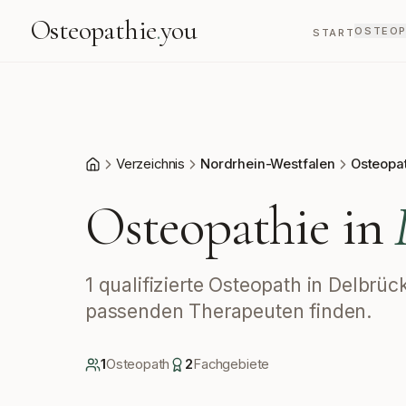
Osteopathie
.
you
OSTEOP
START
Verzeichnis
Nordrhein-Westfalen
Osteopa
Start
Osteopathie in
1 qualifizierte Osteopath in Delbrü
passenden Therapeuten finden.
1
Osteopath
2
Fachgebiete