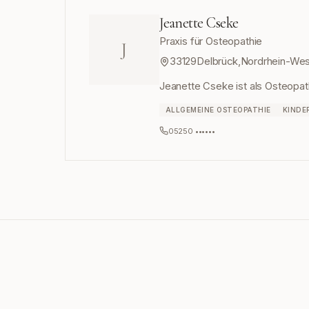
Jeanette Cseke
Praxis für Osteopathie
J
33129
Delbrück
,
Nordrhein-Wes
Jeanette Cseke ist als Osteopath
ALLGEMEINE OSTEOPATHIE
KINDE
05250 ••••••