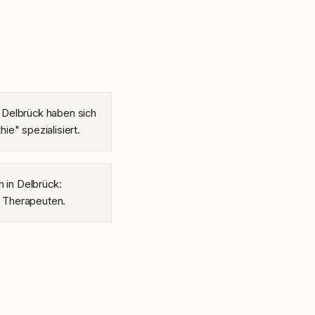
 Delbrück haben sich
ie" spezialisiert.
n in Delbrück:
 1 Therapeuten.