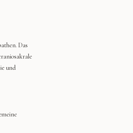
athen. Das
craniosakrale
hie und
emeine