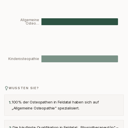
Allgemeine
Osteo…
Kinderosteopathie
WUSSTEN SIE?
100% der Osteopathen in Feldatal haben sich auf
1
.
„Allgemeine Osteopathie" spezialisiert.
Die häufigste Qualifikation in Feldatal: „Physiotherapeut/in" –
2
.