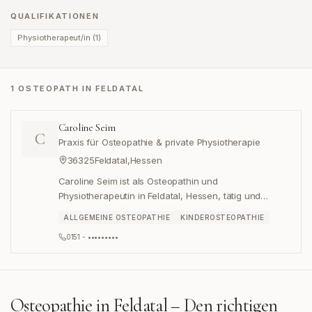
QUALIFIKATIONEN
Physiotherapeut/in
(
1
)
1 OSTEOPATH IN FELDATAL
Caroline Seim
C
Praxis für Osteopathie & private Physiotherapie
36325
Feldatal
,
Hessen
Caroline Seim ist als Osteopathin und
Physiotherapeutin in Feldatal, Hessen, tätig und
betreibt dort ihre Praxis für Osteopathie & private
ALLGEMEINE OSTEOPATHIE
KINDEROSTEOPATHIE
Physiotherapie.
0151 - •••••••••
Osteopathie in
Feldatal
– Den richtigen