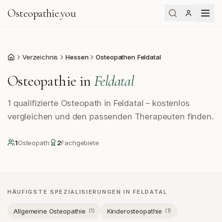
Osteopathie
.
you
Verzeichnis
Hessen
Osteopathen Feldatal
Start
Osteopathie in
Feldatal
1 qualifizierte Osteopath in Feldatal – kostenlos
vergleichen und den passenden Therapeuten finden.
1
Osteopath
2
Fachgebiete
HÄUFIGSTE SPEZIALISIERUNGEN IN
FELDATAL
Allgemeine Osteopathie
Kinderosteopathie
(
1
)
(
1
)