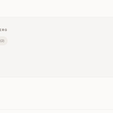
ERG
(
2
)