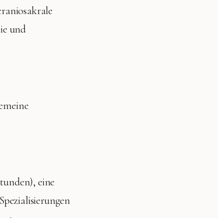
craniosakrale
hie und
emeine
stunden), eine
Spezialisierungen