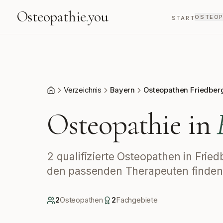
Osteopathie
.
you
OSTEOP
START
Verzeichnis
Bayern
Osteopathen Friedber
Start
Osteopathie in
2 qualifizierte Osteopathen in Frie
den passenden Therapeuten finden
2
Osteopath
en
2
Fachgebiete