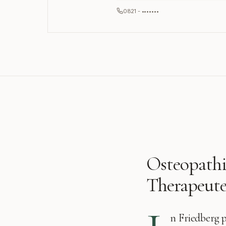
0821 - •••••••
Osteopathi
Therapeute
n
Friedberg
p