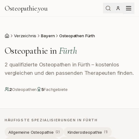
Osteopathie
.
you
Verzeichnis
Bayern
Osteopathen Fürth
Start
Osteopathie in
Fürth
2 qualifizierte Osteopathen in Fürth – kostenlos
vergleichen und den passenden Therapeuten finden.
2
Osteopath
en
5
Fachgebiete
HÄUFIGSTE SPEZIALISIERUNGEN IN
FÜRTH
Allgemeine Osteopathie
Kinderosteopathie
(
2
)
(
1
)