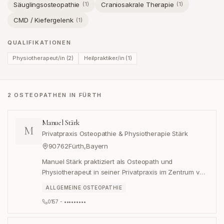
Säuglingsosteopathie
Craniosakrale Therapie
(
1
)
(
1
)
CMD / Kiefergelenk
(
1
)
QUALIFIKATIONEN
Physiotherapeut/in
(
2
)
Heilpraktiker/in
(
1
)
2 OSTEOPATHEN IN FÜRTH
Manuel Stärk
M
Privatpraxis Osteopathie & Physiotherapie Stärk
90762
Fürth
,
Bayern
Manuel Stärk praktiziert als Osteopath und
Physiotherapeut in seiner Privatpraxis im Zentrum von
Fürth.
ALLGEMEINE OSTEOPATHIE
0157 - •••••••••