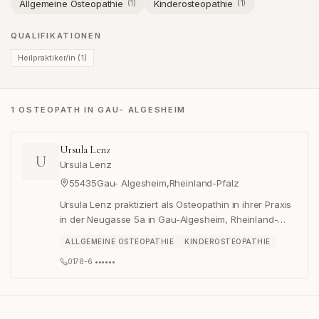
Allgemeine Osteopathie
Kinderosteopathie
(
1
)
(
1
)
QUALIFIKATIONEN
Heilpraktiker/in
(
1
)
1 OSTEOPATH IN GAU- ALGESHEIM
Ursula Lenz
U
Ursula Lenz
55435
Gau- Algesheim
,
Rheinland-Pfalz
Ursula Lenz praktiziert als Osteopathin in ihrer Praxis
in der Neugasse 5a in Gau-Algesheim, Rheinland-
Pfalz.
ALLGEMEINE OSTEOPATHIE
KINDEROSTEOPATHIE
0178-6 ••••••