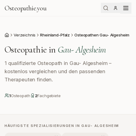
Osteopathie
.
you
Verzeichnis
Rheinland-Pfalz
Osteopathen Gau- Algesheim
Start
Osteopathie in
Gau- Algesheim
1 qualifizierte Osteopath in Gau- Algesheim –
kostenlos vergleichen und den passenden
Therapeuten finden.
1
Osteopath
2
Fachgebiete
HÄUFIGSTE SPEZIALISIERUNGEN IN
GAU- ALGESHEIM