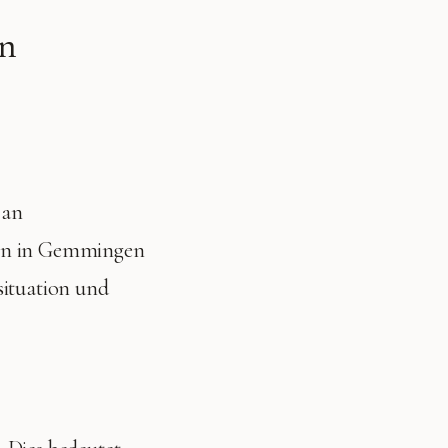
en
 an
hen in Gemmingen
situation und