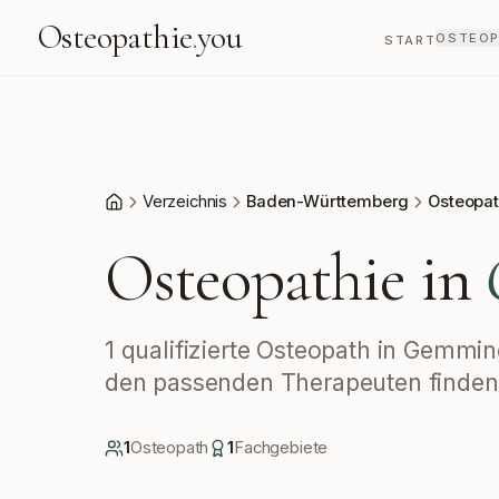
Osteopathie
.
you
OSTEOP
START
Verzeichnis
Baden-Württemberg
Osteopa
Start
Osteopathie in
1 qualifizierte Osteopath in Gemmi
den passenden Therapeuten finden
1
Osteopath
1
Fachgebiete