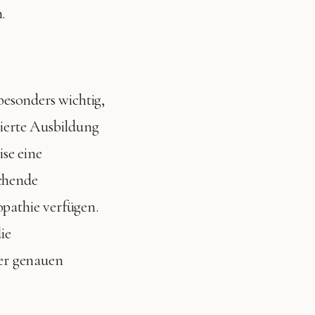
.
esonders wichtig,
dierte Ausbildung
se eine
echende
opathie verfügen.
ie
er genauen