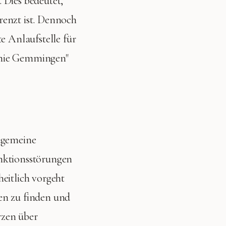
 Dies bedeutet,
renzt ist. Dennoch
 Anlaufstelle für
thie Gemmingen"
llgemeine
unktionsstörungen
eitlich vorgeht
en zu finden und
rzen über