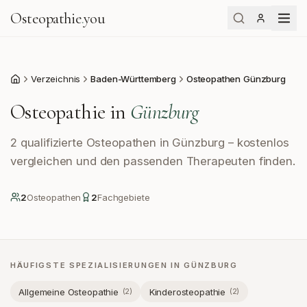
Osteopathie
.
you
Verzeichnis
Baden-Württemberg
Osteopathen Günzburg
Start
Osteopathie in
Günzburg
2 qualifizierte Osteopathen in Günzburg – kostenlos
vergleichen und den passenden Therapeuten finden.
2
Osteopath
en
2
Fachgebiete
HÄUFIGSTE SPEZIALISIERUNGEN IN
GÜNZBURG
Allgemeine Osteopathie
Kinderosteopathie
(
2
)
(
2
)