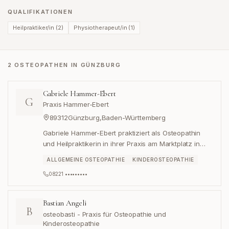
QUALIFIKATIONEN
Heilpraktiker/in
(
2
)
Physiotherapeut/in
(
1
)
2 OSTEOPATHEN IN GÜNZBURG
Gabriele Hammer-Ebert
G
Praxis Hammer-Ebert
89312
Günzburg
,
Baden-Württemberg
Gabriele Hammer-Ebert praktiziert als Osteopathin
und Heilpraktikerin in ihrer Praxis am Marktplatz in
Günzburg.
ALLGEMEINE OSTEOPATHIE
KINDEROSTEOPATHIE
08221 •••••••••
Bastian Angeli
B
osteobasti - Praxis für Osteopathie und
Kinderosteopathie