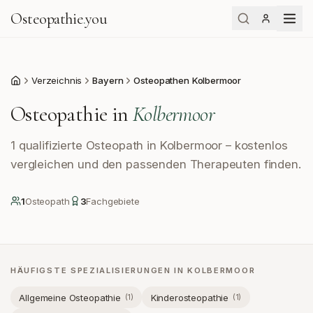
Osteopathie
.
you
Verzeichnis
Bayern
Osteopathen Kolbermoor
Start
Osteopathie in
Kolbermoor
1 qualifizierte Osteopath in Kolbermoor – kostenlos
vergleichen und den passenden Therapeuten finden.
1
Osteopath
3
Fachgebiete
HÄUFIGSTE SPEZIALISIERUNGEN IN
KOLBERMOOR
Allgemeine Osteopathie
Kinderosteopathie
(
1
)
(
1
)