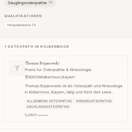
Säuglingsosteopathie
(
1
)
QUALIFIKATIONEN
Heilpraktiker/in
(
1
)
1 OSTEOPATH IN KOLBERMOOR
Thomas Bojanowski
T
Praxis für Osteopathie & Kinesiologie
83059
Kolbermoor
,
Bayern
Thomas Bojanowski ist als Osteopath und Kinesiologe
in Kolbermoor, Bayern, tätig und führt dort seine
Praxis für Osteopathie & Kinesiologie.
ALLGEMEINE OSTEOPATHIE
KINDEROSTEOPATHIE
SÄUGLINGSOSTEOPATHIE
08031 •••••••