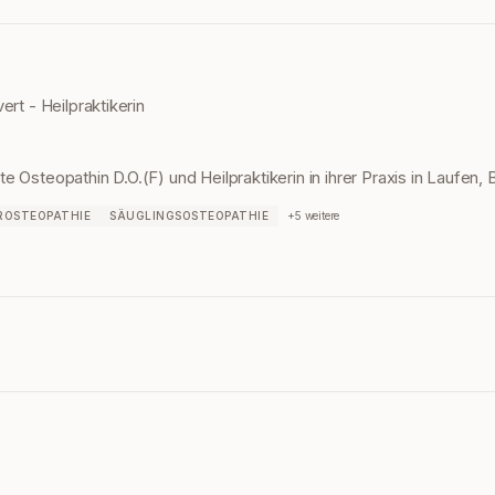
rt - Heilpraktikerin
erte Osteopathin D.O.(F) und Heilpraktikerin in ihrer Praxis in Laufen, B
ROSTEOPATHIE
SÄUGLINGSOSTEOPATHIE
+
5
weitere