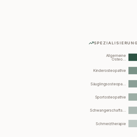
SPEZIALISIERUN
Allgemeine
Osteo…
Kinderosteopathie
Säuglingsosteopa…
Sportosteopathie
Schwangerschafts…
Schmerztherapie