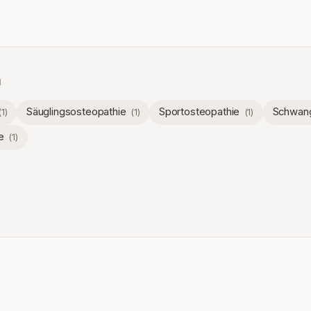
N
Säuglingsosteopathie
Sportosteopathie
Schwang
(
1
)
(
1
)
(
1
)
e
(
1
)