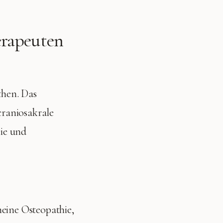
erapeuten
hen. Das
craniosakrale
hie und
eine Osteopathie,