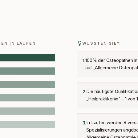
GEN IN
LAUFEN
WUSSTEN SIE?
100% der Osteopathen in
1
.
auf „Allgemeine Osteopath
Die häufigste Qualifikatio
2
.
„Heilpraktiker/in" – 1 von
In Laufen werden 8 vers
3
.
Spezialisierungen angeb
Allgemeine Osteopathie b