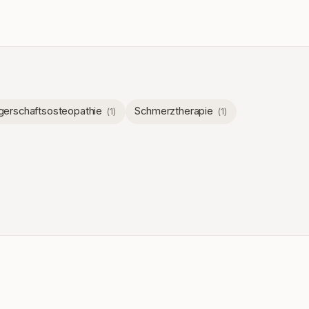
erschaftsosteopathie
Schmerztherapie
(
1
)
(
1
)