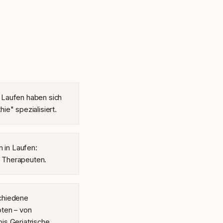
 Laufen haben sich
ie" spezialisiert.
n in Laufen:
 1 Therapeuten.
chiedene
oten – von
is Geriatrische