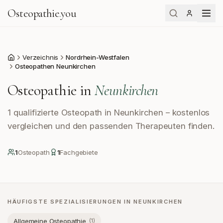
Osteopathie
.
you
Verzeichnis
Nordrhein-Westfalen
Start
Osteopathen Neunkirchen
Osteopathie in
Neunkirchen
1 qualifizierte Osteopath in Neunkirchen – kostenlos
vergleichen und den passenden Therapeuten finden.
1
Osteopath
1
Fachgebiete
HÄUFIGSTE SPEZIALISIERUNGEN IN
NEUNKIRCHEN
Allgemeine Osteopathie
(
1
)