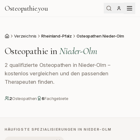
Osteopathie
.
you
Verzeichnis
Rheinland-Pfalz
Osteopathen Nieder-Olm
Start
Osteopathie in
Nieder-Olm
2 qualifizierte Osteopathen in Nieder-Olm –
kostenlos vergleichen und den passenden
Therapeuten finden.
2
Osteopath
en
6
Fachgebiete
HÄUFIGSTE SPEZIALISIERUNGEN IN
NIEDER-OLM