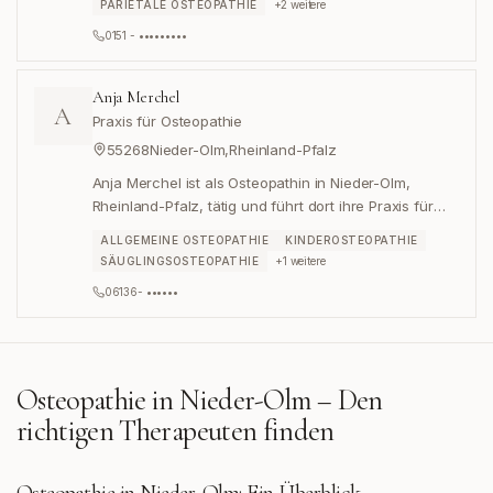
PARIETALE OSTEOPATHIE
+
2
weitere
0151 - •••••••••
Anja Merchel
A
Praxis für Osteopathie
55268
Nieder-Olm
,
Rheinland-Pfalz
Anja Merchel ist als Osteopathin in Nieder-Olm,
Rheinland-Pfalz, tätig und führt dort ihre Praxis für
Osteopathie.
ALLGEMEINE OSTEOPATHIE
KINDEROSTEOPATHIE
SÄUGLINGSOSTEOPATHIE
+
1
weitere
06136- ••••••
Osteopathie in
Nieder-Olm
– Den
richtigen Therapeuten finden
Osteopathie in Nieder-Olm: Ein Überblick