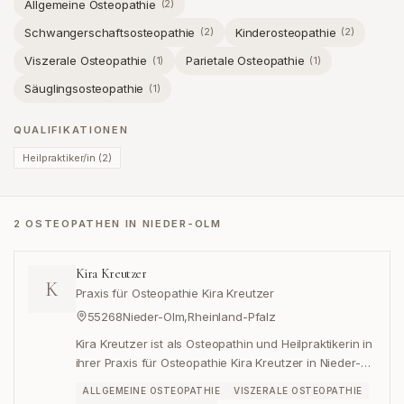
Allgemeine Osteopathie
(
2
)
Schwangerschaftsosteopathie
Kinderosteopathie
(
2
)
(
2
)
Viszerale Osteopathie
Parietale Osteopathie
(
1
)
(
1
)
Säuglingsosteopathie
(
1
)
QUALIFIKATIONEN
Heilpraktiker/in
(
2
)
2 OSTEOPATHEN IN NIEDER-OLM
Kira Kreutzer
K
Praxis für Osteopathie Kira Kreutzer
55268
Nieder-Olm
,
Rheinland-Pfalz
Kira Kreutzer ist als Osteopathin und Heilpraktikerin in
ihrer Praxis für Osteopathie Kira Kreutzer in Nieder-
Olm tätig.
ALLGEMEINE OSTEOPATHIE
VISZERALE OSTEOPATHIE