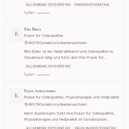
39 osteopathische Behandlungen an.
ALLGEMEINE OSTEOPATHIE
KINDEROSTEOPATHIE
0541 - •••••••••
Rita Büter
R
Praxis für Osteopathie
49076
Osnabrück
,
Niedersachsen
Rita Büter ist als Heilpraktikerin und Osteopathin in
Osnabrück tätig und führt dort ihre Praxis für
Osteopathie.
ALLGEMEINE OSTEOPATHIE
0541 - •••••••••
Karin Austermann
K
Praxis für Osteopathie, Physiotherapie und Heilpraktik
49078
Osnabrück
,
Niedersachsen
Karin Austermann führt ihre Praxis für Osteopathie,
Physiotherapie und Heilpraktik im Osnabrücker
Stadtteil Hellern.
ALLGEMEINE OSTEOPATHIE
SÄUGLINGSOSTEOPATHIE