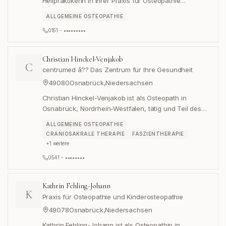
Heilpraktikerin in ihrer Praxis für Osteopathie
Sutthausen in Osnabrück.
ALLGEMEINE OSTEOPATHIE
0151 - •••••••••
Christian Hinckel-Venjakob
C
centrumed â?? Das Zentrum für Ihre Gesundheit
49080
Osnabrück
,
Niedersachsen
Christian Hinckel-Venjakob ist als Osteopath in
Osnabrück, Nordrhein-Westfalen, tätig und Teil des
Teams im "centrumed – Das Zentrum für Ihre
ALLGEMEINE OSTEOPATHIE
Gesundheit" in der Parkstraße 40.
CRANIOSAKRALE THERAPIE
FASZIENTHERAPIE
+
1
weitere
0541 - ••••••••
Kathrin Fehling-Johann
K
Praxis für Osteopathie und Kinderosteopathie
49078
Osnabrück
,
Niedersachsen
Kathrin Fehling-Johann ist als Osteopathin in