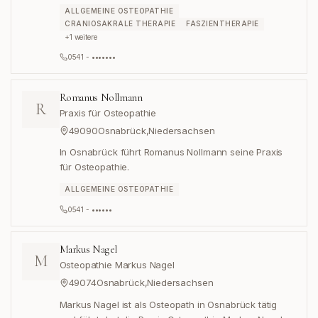
ALLGEMEINE OSTEOPATHIE
CRANIOSAKRALE THERAPIE
FASZIENTHERAPIE
+
1
weitere
0541 - •••••••
Romanus Nollmann
R
Praxis für Osteopathie
49090
Osnabrück
,
Niedersachsen
In Osnabrück führt Romanus Nollmann seine Praxis
für Osteopathie.
ALLGEMEINE OSTEOPATHIE
0541 - ••••••
Markus Nagel
M
Osteopathie Markus Nagel
49074
Osnabrück
,
Niedersachsen
Markus Nagel ist als Osteopath in Osnabrück tätig