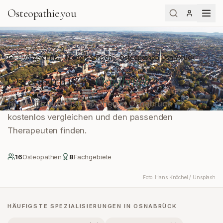
Osteopathie
.
you
Verzeichnis
Niedersachsen
Osteopathen Osnabrück
Start
Osteopathie in
Osnabrück
16 qualifizierte Osteopathen in Osnabrück –
kostenlos vergleichen und den passenden
Therapeuten finden.
16
Osteopath
en
8
Fachgebiete
Foto:
Hans Knöchel / Unsplash
HÄUFIGSTE SPEZIALISIERUNGEN IN
OSNABRÜCK