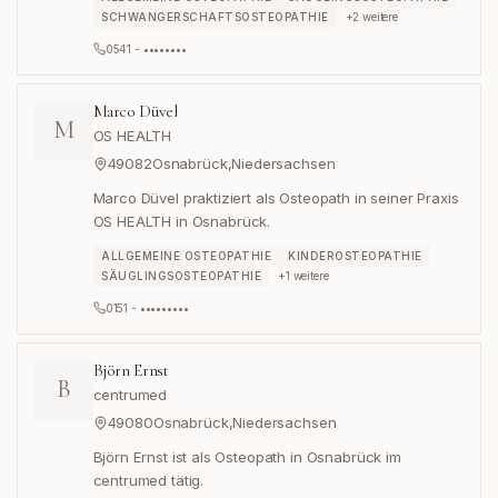
SCHWANGERSCHAFTSOSTEOPATHIE
+
2
weitere
0541 - ••••••••
Marco Düvel
M
OS HEALTH
49082
Osnabrück
,
Niedersachsen
Marco Düvel praktiziert als Osteopath in seiner Praxis
OS HEALTH in Osnabrück.
ALLGEMEINE OSTEOPATHIE
KINDEROSTEOPATHIE
SÄUGLINGSOSTEOPATHIE
+
1
weitere
0151 - •••••••••
Björn Ernst
B
centrumed
49080
Osnabrück
,
Niedersachsen
Björn Ernst ist als Osteopath in Osnabrück im
centrumed tätig.