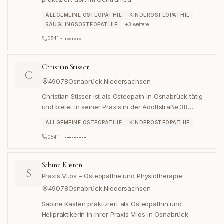
ALLGEMEINE OSTEOPATHIE
KINDEROSTEOPATHIE
SÄUGLINGSOSTEOPATHIE
+
3
weitere
0541 - •••••••
Christian Stisser
C
49078
Osnabrück
,
Niedersachsen
Christian Stisser ist als Osteopath in Osnabrück tätig
und bietet in seiner Praxis in der Adolfstraße 38
osteopathische Behandlungen an.
ALLGEMEINE OSTEOPATHIE
KINDEROSTEOPATHIE
0541 - •••••••••
Sabine Kasten
S
Praxis Vi.os – Osteopathie und Physiotherapie
49078
Osnabrück
,
Niedersachsen
Sabine Kasten praktiziert als Osteopathin und
Heilpraktikerin in ihrer Praxis Vi.os in Osnabrück.