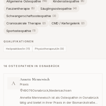
Allgemeine Osteopathie
Kinderosteopathie
(
16
)
(
8
)
Faszientherapie
Säuglingsosteopathie
(
5
)
(
4
)
Schwangerschaftsosteopathie
(
3
)
Craniosakrale Therapie
CMD / Kiefergelenk
(
2
)
(
2
)
Sportosteopathie
(
1
)
QUALIFIKATIONEN
Heilpraktiker/in
(
11
)
Physiotherapeut/in
(
9
)
16 OSTEOPATHEN IN OSNABRÜCK
Annette Mennewisch
A
Praxis
49076
Osnabrück
,
Niedersachsen
Annette Mennewisch ist als Osteopathin in Osnabrück
tätig und bietet in ihrer Praxis in der Bismarckstraße