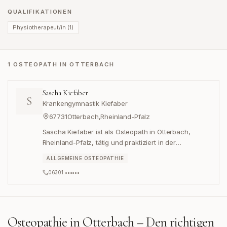
QUALIFIKATIONEN
Physiotherapeut/in
(
1
)
1 OSTEOPATH IN OTTERBACH
Sascha Kiefaber
S
Krankengymnastik Kiefaber
67731
Otterbach
,
Rheinland-Pfalz
Sascha Kiefaber ist als Osteopath in Otterbach,
Rheinland-Pfalz, tätig und praktiziert in der
Krankengymnastik Kiefaber.
ALLGEMEINE OSTEOPATHIE
06301 ••••••
Osteopathie in
Otterbach
– Den richtigen