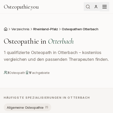
Osteopathie
.
you
Verzeichnis
Rheinland-Pfalz
Osteopathen Otterbach
Start
Osteopathie in
Otterbach
1 qualifizierte Osteopath in Otterbach – kostenlos
vergleichen und den passenden Therapeuten finden.
1
Osteopath
1
Fachgebiete
HÄUFIGSTE SPEZIALISIERUNGEN IN
OTTERBACH
Allgemeine Osteopathie
(
1
)