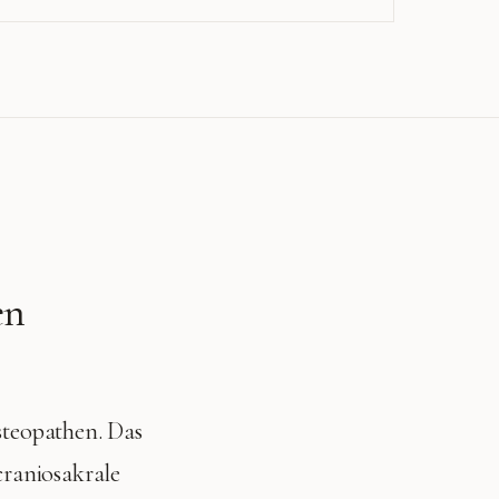
en
teopathen. Das
craniosakrale