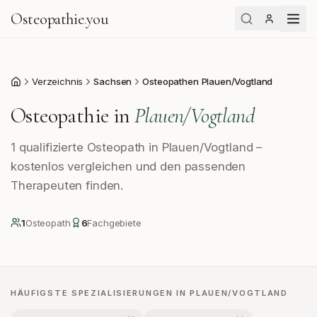
Osteopathie
.
you
Verzeichnis
Sachsen
Osteopathen Plauen/Vogtland
Start
Osteopathie in
Plauen/Vogtland
1 qualifizierte Osteopath in Plauen/Vogtland –
kostenlos vergleichen und den passenden
Therapeuten finden.
1
Osteopath
6
Fachgebiete
HÄUFIGSTE SPEZIALISIERUNGEN IN
PLAUEN/VOGTLAND