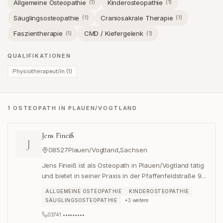
Allgemeine Osteopathie
Kinderosteopathie
(
1
)
(
1
)
Säuglingsosteopathie
Craniosakrale Therapie
(
1
)
(
1
)
Faszientherapie
CMD / Kiefergelenk
(
1
)
(
1
)
QUALIFIKATIONEN
Physiotherapeut/in
(
1
)
1 OSTEOPATH IN PLAUEN/VOGTLAND
Jens Fineiß
J
08527
Plauen/Vogtland
,
Sachsen
Jens Fineiß ist als Osteopath in Plauen/Vogtland tätig
und bietet in seiner Praxis in der Pfaffenfeldstraße 9
ein breites Spektrum osteopathischer Behandlungen
ALLGEMEINE OSTEOPATHIE
KINDEROSTEOPATHIE
an.
SÄUGLINGSOSTEOPATHIE
+
3
weitere
03741 •••••••••