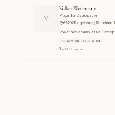
Volker Weilemann
Praxis für Osteopathie
V
66292
Riegelsberg
,
Rheinland-
Volker Weilemann ist als Osteopa
ALLGEMEINE OSTEOPATHIE
06806 ••••••••