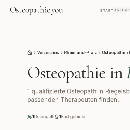
Osteopathie
.
you
OSTEOP
START
Verzeichnis
Rheinland-Pfalz
Osteopathen 
Start
Osteopathie in
1 qualifizierte Osteopath in Riegel
passenden Therapeuten finden.
1
Osteopath
1
Fachgebiete