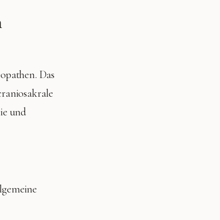
n
opathen. Das
craniosakrale
hie und
lgemeine