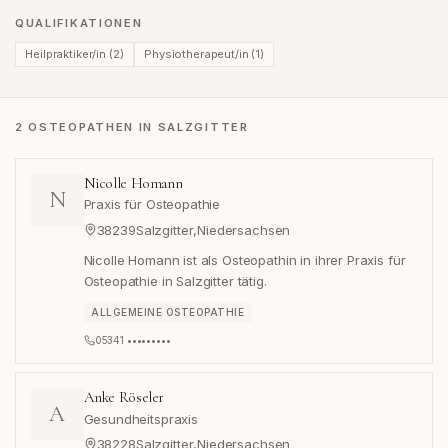
QUALIFIKATIONEN
Heilpraktiker/in
(
2
)
Physiotherapeut/in
(
1
)
2 OSTEOPATHEN IN SALZGITTER
Nicolle Homann
N
Praxis für Osteopathie
38239
Salzgitter
,
Niedersachsen
Nicolle Homann ist als Osteopathin in ihrer Praxis für
Osteopathie in Salzgitter tätig.
ALLGEMEINE OSTEOPATHIE
05341 •••••••••
Anke Röseler
A
Gesundheitspraxis
38228
Salzgitter
,
Niedersachsen