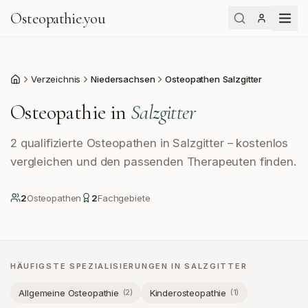
Osteopathie
.
you
Verzeichnis
Niedersachsen
Osteopathen Salzgitter
Start
Osteopathie in
Salzgitter
2 qualifizierte Osteopathen in Salzgitter – kostenlos
vergleichen und den passenden Therapeuten finden.
2
Osteopath
en
2
Fachgebiete
HÄUFIGSTE SPEZIALISIERUNGEN IN
SALZGITTER
Allgemeine Osteopathie
Kinderosteopathie
(
2
)
(
1
)