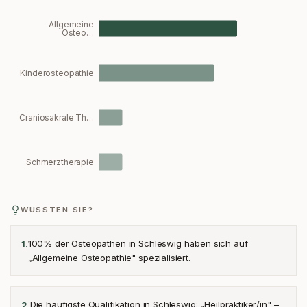
Allgemeine
Osteo…
Kinderosteopathie
Craniosakrale Th…
Schmerztherapie
WUSSTEN SIE?
100% der Osteopathen in Schleswig haben sich auf
1
.
„Allgemeine Osteopathie" spezialisiert.
Die häufigste Qualifikation in Schleswig: „Heilpraktiker/in" –
2
.