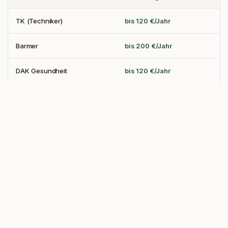
TK (Techniker)
bis 120 €/Jahr
Barmer
bis 200 €/Jahr
DAK Gesundheit
bis 120 €/Jahr
IKK classic
bis 240 €/Jahr
BKK Mobil Oil
bis 360 €/Jahr
Stand:
2026
. Angaben ohne Gewähr.
Alle Krankenkassen vergleichen
Ausführlicher Ratgeber
Häufige Fragen zu Osteopathie in
Schleswig