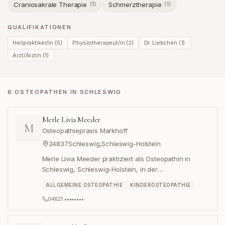
Craniosakrale Therapie
Schmerztherapie
(
1
)
(
1
)
QUALIFIKATIONEN
Heilpraktiker/in
(
5
)
Physiotherapeut/in
(
2
)
Dr. Liebchen
(
1
)
Arzt/Ärztin
(
1
)
6 OSTEOPATHEN IN SCHLESWIG
Merle Livia Meeder
M
Osteopathiepraxis Markhoff
24837
Schleswig
,
Schleswig-Holstein
Merle Livia Meeder praktiziert als Osteopathin in
Schleswig, Schleswig-Holstein, in der
Osteopathiepraxis Markhoff in der Königstraße 7.
ALLGEMEINE OSTEOPATHIE
KINDEROSTEOPATHIE
04621 ••••••••