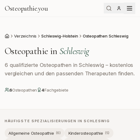
Osteopathie
.
you
Verzeichnis
Schleswig-Holstein
Osteopathen Schleswig
Start
Osteopathie in
Schleswig
6 qualifizierte Osteopathen in Schleswig – kostenlos
vergleichen und den passenden Therapeuten finden.
6
Osteopath
en
4
Fachgebiete
HÄUFIGSTE SPEZIALISIERUNGEN IN
SCHLESWIG
Allgemeine Osteopathie
Kinderosteopathie
(
6
)
(
5
)