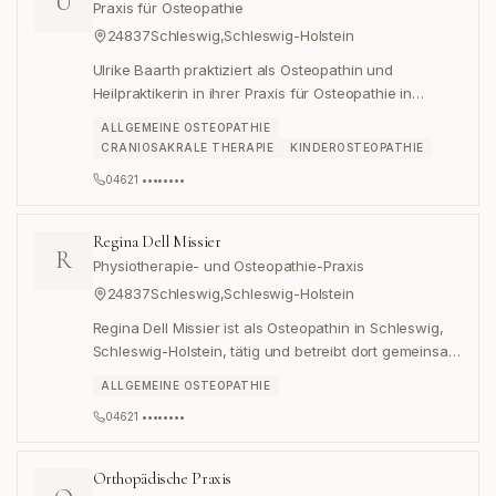
U
Praxis für Osteopathie
24837
Schleswig
,
Schleswig-Holstein
Ulrike Baarth praktiziert als Osteopathin und
Heilpraktikerin in ihrer Praxis für Osteopathie in
Schleswig.
ALLGEMEINE OSTEOPATHIE
CRANIOSAKRALE THERAPIE
KINDEROSTEOPATHIE
04621 ••••••••
Regina Dell Missier
R
Physiotherapie- und Osteopathie-Praxis
24837
Schleswig
,
Schleswig-Holstein
Regina Dell Missier ist als Osteopathin in Schleswig,
Schleswig-Holstein, tätig und betreibt dort gemeinsam
mit Melvin Dell Missier eine Physiotherapie- und
ALLGEMEINE OSTEOPATHIE
Osteopathie-Praxis in der Wikingeck 2.
04621 ••••••••
Orthopädische Praxis