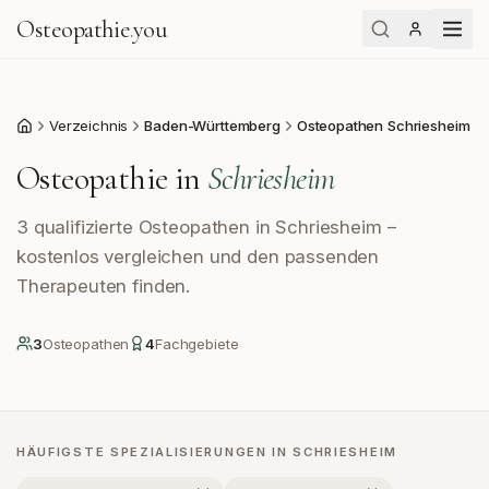
Osteopathie
.
you
Verzeichnis
Baden-Württemberg
Osteopathen Schriesheim
Start
Osteopathie in
Schriesheim
3 qualifizierte Osteopathen in Schriesheim –
kostenlos vergleichen und den passenden
Therapeuten finden.
3
Osteopath
en
4
Fachgebiete
HÄUFIGSTE SPEZIALISIERUNGEN IN
SCHRIESHEIM