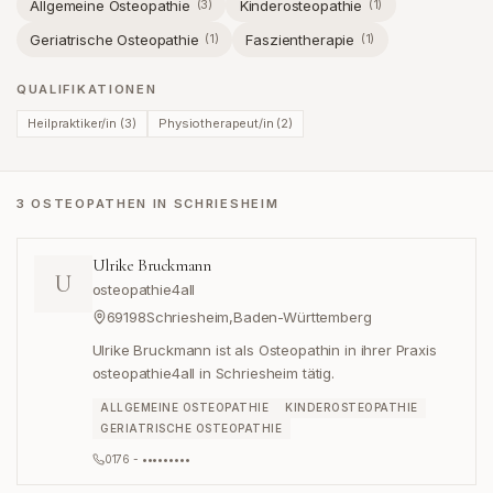
Allgemeine Osteopathie
Kinderosteopathie
(
3
)
(
1
)
Geriatrische Osteopathie
Faszientherapie
(
1
)
(
1
)
QUALIFIKATIONEN
Heilpraktiker/in
(
3
)
Physiotherapeut/in
(
2
)
3 OSTEOPATHEN IN SCHRIESHEIM
Ulrike Bruckmann
U
osteopathie4all
69198
Schriesheim
,
Baden-Württemberg
Ulrike Bruckmann ist als Osteopathin in ihrer Praxis
osteopathie4all in Schriesheim tätig.
ALLGEMEINE OSTEOPATHIE
KINDEROSTEOPATHIE
GERIATRISCHE OSTEOPATHIE
0176 - •••••••••