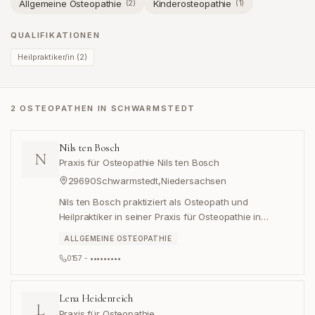
Allgemeine Osteopathie
Kinderosteopathie
(
2
)
(
1
)
QUALIFIKATIONEN
Heilpraktiker/in
(
2
)
2 OSTEOPATHEN IN SCHWARMSTEDT
Nils ten Bosch
N
Praxis für Osteopathie Nils ten Bosch
29690
Schwarmstedt
,
Niedersachsen
Nils ten Bosch praktiziert als Osteopath und
Heilpraktiker in seiner Praxis für Osteopathie in
Schwarmstedt, Niedersachsen.
ALLGEMEINE OSTEOPATHIE
0157 - •••••••••
Lena Heidenreich
L
Praxis für Osteopathie