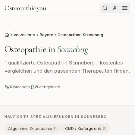
Osteopathie
.
you
Verzeichnis
Bayern
Osteopathen Sonneberg
Start
Osteopathie in
Sonneberg
1 qualifizierte Osteopath in Sonneberg – kostenlos
vergleichen und den passenden Therapeuten finden.
1
Osteopath
2
Fachgebiete
HÄUFIGSTE SPEZIALISIERUNGEN IN
SONNEBERG
Allgemeine Osteopathie
CMD / Kiefergelenk
(
1
)
(
1
)