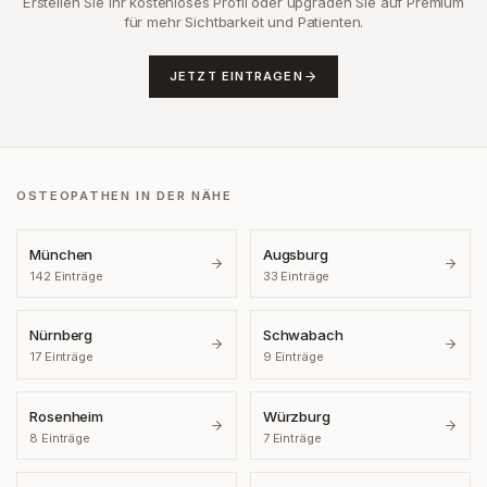
Erstellen Sie Ihr kostenloses Profil oder upgraden Sie auf Premium
für mehr Sichtbarkeit und Patienten.
JETZT EINTRAGEN
OSTEOPATHEN IN DER NÄHE
München
Augsburg
142
Einträge
33
Einträge
Nürnberg
Schwabach
17
Einträge
9
Einträge
Rosenheim
Würzburg
8
Einträge
7
Einträge