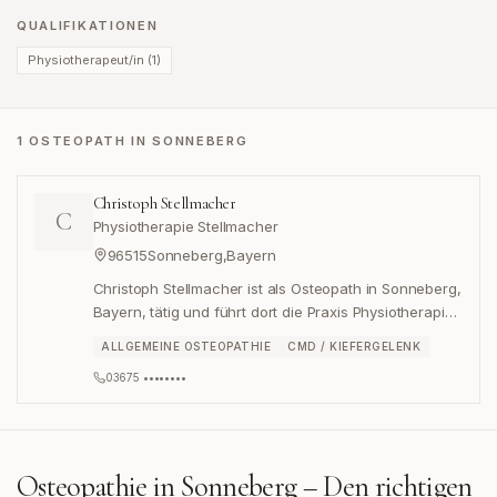
QUALIFIKATIONEN
Physiotherapeut/in
(
1
)
1 OSTEOPATH IN SONNEBERG
Christoph Stellmacher
C
Physiotherapie Stellmacher
96515
Sonneberg
,
Bayern
Christoph Stellmacher ist als Osteopath in Sonneberg,
Bayern, tätig und führt dort die Praxis Physiotherapie
Stellmacher in der Breiten Straße 4.
ALLGEMEINE OSTEOPATHIE
CMD / KIEFERGELENK
03675 ••••••••
Osteopathie in
Sonneberg
– Den richtigen