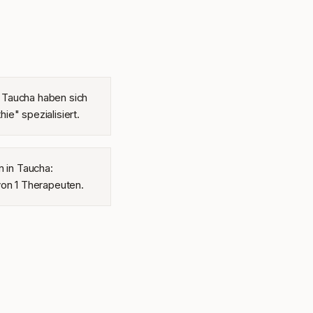
 Taucha haben sich
ie" spezialisiert.
n in Taucha:
von 1 Therapeuten.