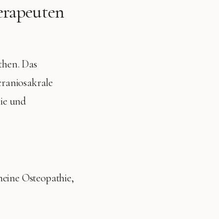
erapeuten
hen. Das
craniosakrale
hie und
eine Osteopathie,