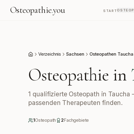
Osteopathie
.
you
OSTEOP
START
Verzeichnis
Sachsen
Osteopathen Taucha
Start
Osteopathie in
1 qualifizierte Osteopath in Taucha
passenden Therapeuten finden.
1
Osteopath
2
Fachgebiete