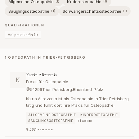
Allgemeine Osteopathie
Kinderosteopathie
(
1
)
(
1
)
Säuglingsosteopathie
Schwangerschaftsosteopathie
(
1
)
(
1
)
QUALIFIKATIONEN
Heilpraktiker/in
(
1
)
1 OSTEOPATH IN TRIER-PETRISBERG
Katrin Alirezania
K
Praxis für Osteopathie
54296
Trier-Petrisberg
,
Rheinland-Pfalz
Katrin Alirezania ist als Osteopathin in Trier-Petrisberg
tätig und führt dort ihre Praxis für Osteopathie.
ALLGEMEINE OSTEOPATHIE
KINDEROSTEOPATHIE
SÄUGLINGSOSTEOPATHIE
+
1
weitere
0651 - •••••••••