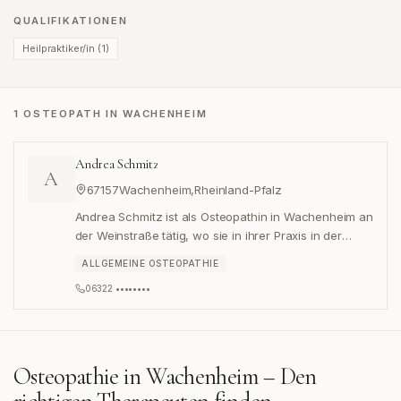
QUALIFIKATIONEN
Heilpraktiker/in
(
1
)
1 OSTEOPATH IN WACHENHEIM
Andrea Schmitz
A
67157
Wachenheim
,
Rheinland-Pfalz
Andrea Schmitz ist als Osteopathin in Wachenheim an
der Weinstraße tätig, wo sie in ihrer Praxis in der
Langgasse 42 allgemeine osteopathische
ALLGEMEINE OSTEOPATHIE
Behandlungen anbietet.
06322 ••••••••
Osteopathie in
Wachenheim
– Den