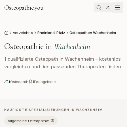
Osteopathie
.
you
Verzeichnis
Rheinland-Pfalz
Osteopathen Wachenheim
Start
Osteopathie in
Wachenheim
1 qualifizierte Osteopath in Wachenheim – kostenlos
vergleichen und den passenden Therapeuten finden.
1
Osteopath
1
Fachgebiete
HÄUFIGSTE SPEZIALISIERUNGEN IN
WACHENHEIM
Allgemeine Osteopathie
(
1
)