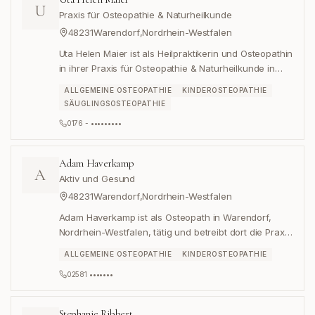
U
Praxis für Osteopathie & Naturheilkunde
48231
Warendorf
,
Nordrhein-Westfalen
Uta Helen Maier ist als Heilpraktikerin und Osteopathin
in ihrer Praxis für Osteopathie & Naturheilkunde in
Warendorf tätig.
ALLGEMEINE OSTEOPATHIE
KINDEROSTEOPATHIE
SÄUGLINGSOSTEOPATHIE
0176 - •••••••••
Adam Haverkamp
A
Aktiv und Gesund
48231
Warendorf
,
Nordrhein-Westfalen
Adam Haverkamp ist als Osteopath in Warendorf,
Nordrhein-Westfalen, tätig und betreibt dort die Praxis
„Aktiv und Gesund“.
ALLGEMEINE OSTEOPATHIE
KINDEROSTEOPATHIE
02581 •••••••
Stephanie Ribbert