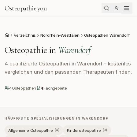
Osteopathie
.
you
Verzeichnis
Nordrhein-Westfalen
Osteopathen Warendorf
Start
Osteopathie in
Warendorf
4 qualifizierte Osteopathen in Warendorf – kostenlos
vergleichen und den passenden Therapeuten finden.
4
Osteopath
en
4
Fachgebiete
HÄUFIGSTE SPEZIALISIERUNGEN IN
WARENDORF
Allgemeine Osteopathie
Kinderosteopathie
(
4
)
(
3
)