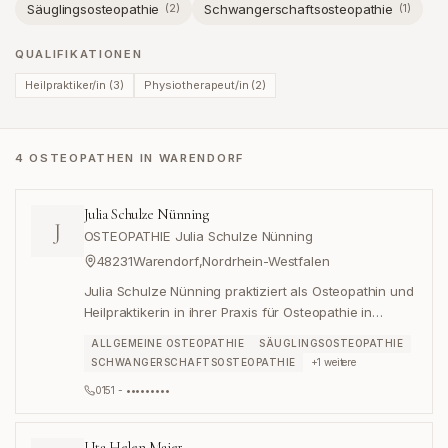
Säuglingsosteopathie
Schwangerschaftsosteopathie
(
2
)
(
1
)
QUALIFIKATIONEN
Heilpraktiker/in
(
3
)
Physiotherapeut/in
(
2
)
4 OSTEOPATHEN IN WARENDORF
Julia Schulze Nünning
J
OSTEOPATHIE Julia Schulze Nünning
48231
Warendorf
,
Nordrhein-Westfalen
Julia Schulze Nünning praktiziert als Osteopathin und
Heilpraktikerin in ihrer Praxis für Osteopathie in
Warendorf.
ALLGEMEINE OSTEOPATHIE
SÄUGLINGSOSTEOPATHIE
SCHWANGERSCHAFTSOSTEOPATHIE
+
1
weitere
0151 - •••••••••
Uta Helen Maier