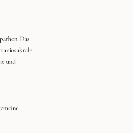
pathen. Das
craniosakrale
hie und
gemeine