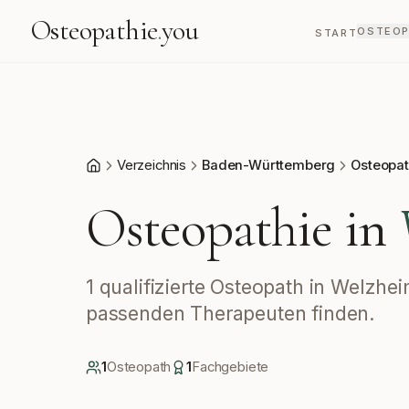
Osteopathie
.
you
OSTEOP
START
Verzeichnis
Baden-Württemberg
Osteopa
Start
Osteopathie in
1 qualifizierte Osteopath in Welzhe
passenden Therapeuten finden.
1
Osteopath
1
Fachgebiete