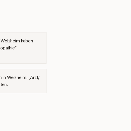
n Welzheim haben
eopathie"
n in Welzheim: „Arzt/
uten.