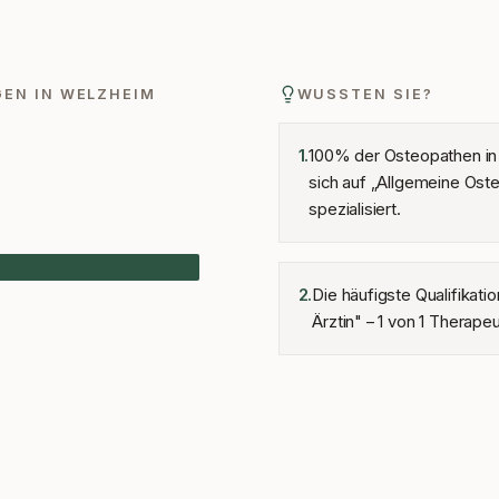
GEN IN
WELZHEIM
WUSSTEN SIE?
100% der Osteopathen i
1
.
sich auf „Allgemeine Ost
spezialisiert.
Die häufigste Qualifikatio
2
.
Ärztin" – 1 von 1 Therape