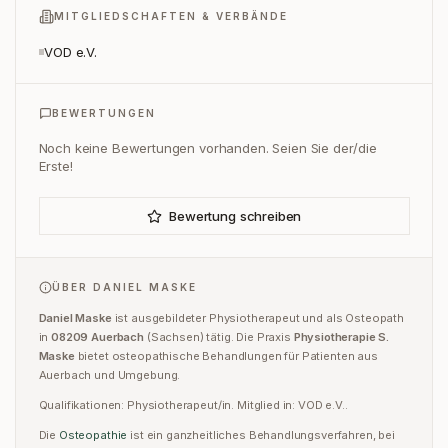
MITGLIEDSCHAFTEN & VERBÄNDE
VOD e.V.
BEWERTUNGEN
Noch keine Bewertungen vorhanden. Seien Sie der/die
Erste!
Bewertung schreiben
ÜBER
DANIEL MASKE
Daniel Maske
ist
ausgebildeter Physiotherapeut und
als
Osteopath
in
08209
Auerbach
(
Sachsen
) tätig.
Die Praxis
Physiotherapie S.
Maske
bietet osteopathische Behandlungen für Patienten aus
Auerbach
und Umgebung.
Qualifikationen:
Physiotherapeut/in
.
Mitglied in:
VOD e.V.
.
Die
Osteopathie
ist ein ganzheitliches Behandlungsverfahren, bei