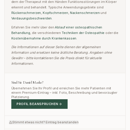
dem der Therapeut mit den Händen Funktionsstörungen im Körper
erkennt und behandelt. Typische Anwendungsgebiete sind
Rückenschmerzen
,
Kopfschmerzen
,
Nackenschmerzen
und
Verdauungsbeschwerden
.
Erfahren Sie mehr über den
Ablauf einer osteopathischen
Behandlung
,
die verschiedenen
Techniken der Osteopathie
oder
die
Kostenübernahme durch Krankenkassen
.
Die Informationen auf dieser Seite dienen der allgemeinen
Information und ersetzen keine ärztliche Beratung. Angaben ohne
Gewähr – bitte kontaktieren Sie die Praxis direkt für aktuelle
Informationen.
Sind Sie
Daniel Maske
?
Übernehmen Sie Ihr Profil und erreichen Sie mehr Patienten mit
einem Premium-Eintrag – inkl. Foto, Beschreibung und bevorzugter
Platzierung.
PROFIL BEANSPRUCHEN
Stimmt etwas nicht? Eintrag beanstanden