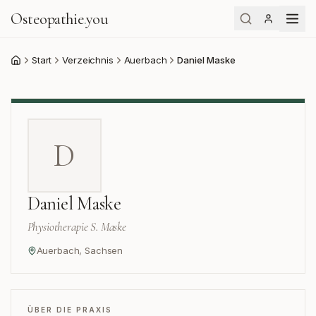
Osteopathie
.
you
Start
Verzeichnis
Auerbach
Daniel Maske
Start
D
Daniel Maske
Physiotherapie S. Maske
Auerbach
,
Sachsen
ÜBER DIE PRAXIS