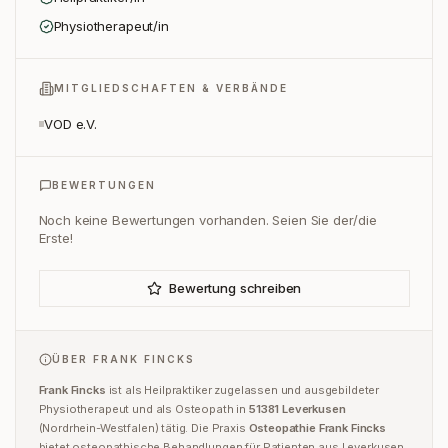
Physiotherapeut/in
MITGLIEDSCHAFTEN & VERBÄNDE
VOD e.V.
BEWERTUNGEN
Noch keine Bewertungen vorhanden. Seien Sie der/die
Erste!
Bewertung schreiben
ÜBER
FRANK FINCKS
Frank Fincks
ist
als Heilpraktiker zugelassen und
ausgebildeter
Physiotherapeut und
als
Osteopath
in
51381
Leverkusen
(
Nordrhein-Westfalen
) tätig.
Die Praxis
Osteopathie Frank Fincks
bietet osteopathische Behandlungen für Patienten aus
Leverkusen