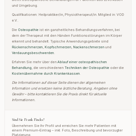
und Umgebung.
Qualifikationen:
Heilpraktiker/in, Physiotherapeut/in
.
Mitglied in:
VOD
e.V.
.
Die
Osteopathie
ist ein ganzheitliches Behandlungsverfahren, bei
dem der Therapeut mit den Händen Funktionsstörungen im Körper
erkennt und behandelt. Typische Anwendungsgebiete sind
Rückenschmerzen
,
Kopfschmerzen
,
Nackenschmerzen
und
Verdauungsbeschwerden
.
Erfahren Sie mehr über den
Ablauf einer osteopathischen
Behandlung
,
die verschiedenen
Techniken der Osteopathie
oder
die
Kostenübernahme durch Krankenkassen
.
Die Informationen auf dieser Seite dienen der allgemeinen
Information und ersetzen keine ärztliche Beratung. Angaben ohne
Gewähr – bitte kontaktieren Sie die Praxis direkt für aktuelle
Informationen.
Sind Sie
Frank Fincks
?
Übernehmen Sie Ihr Profil und erreichen Sie mehr Patienten mit
einem Premium-Eintrag – inkl. Foto, Beschreibung und bevorzugter
Platzierung.