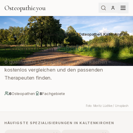
Osteopathie
.
you
Verzeichnis
Schleswig-Holstein
Osteopathen Kaltenkirchen
Start
Osteopathie in
Kaltenkirchen
6 qualifizierte Osteopathen in Kaltenkirchen –
kostenlos vergleichen und den passenden
Therapeuten finden.
6
Osteopath
en
8
Fachgebiete
Foto:
Moritz Lüdtke / Unsplash
HÄUFIGSTE SPEZIALISIERUNGEN IN
KALTENKIRCHEN