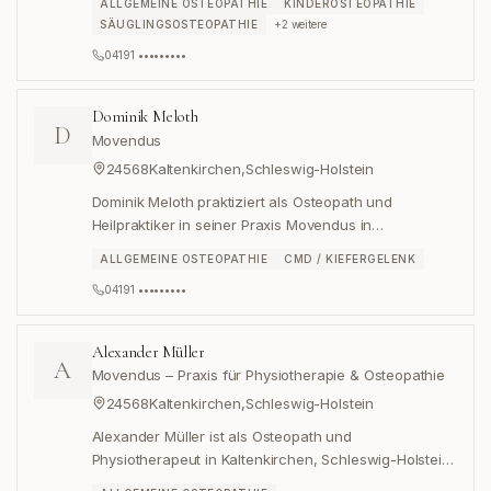
ALLGEMEINE OSTEOPATHIE
KINDEROSTEOPATHIE
SÄUGLINGSOSTEOPATHIE
+
2
weitere
04191 •••••••••
Dominik Meloth
D
Movendus
24568
Kaltenkirchen
,
Schleswig-Holstein
Dominik Meloth praktiziert als Osteopath und
Heilpraktiker in seiner Praxis Movendus in
Kaltenkirchen, Schleswig-Holstein.
ALLGEMEINE OSTEOPATHIE
CMD / KIEFERGELENK
04191 •••••••••
Alexander Müller
A
Movendus – Praxis für Physiotherapie & Osteopathie
24568
Kaltenkirchen
,
Schleswig-Holstein
Alexander Müller ist als Osteopath und
Physiotherapeut in Kaltenkirchen, Schleswig-Holstein,
tätig.