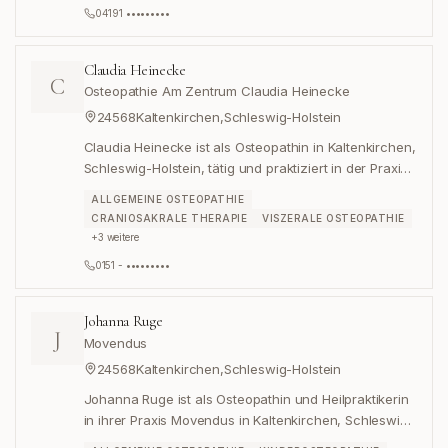
04191 •••••••••
Claudia Heinecke
C
Osteopathie Am Zentrum Claudia Heinecke
24568
Kaltenkirchen
,
Schleswig-Holstein
Claudia Heinecke ist als Osteopathin in Kaltenkirchen,
Schleswig-Holstein, tätig und praktiziert in der Praxis
"Osteopathie Am Zentrum Claudia Heinecke" in der
ALLGEMEINE OSTEOPATHIE
Schützenstraße 5.
CRANIOSAKRALE THERAPIE
VISZERALE OSTEOPATHIE
+
3
weitere
0151 - •••••••••
Johanna Ruge
J
Movendus
24568
Kaltenkirchen
,
Schleswig-Holstein
Johanna Ruge ist als Osteopathin und Heilpraktikerin
in ihrer Praxis Movendus in Kaltenkirchen, Schleswig-
Holstein, tätig.