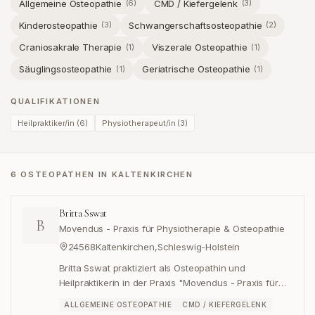
Allgemeine Osteopathie
CMD / Kiefergelenk
(
6
)
(
3
)
Kinderosteopathie
Schwangerschaftsosteopathie
(
3
)
(
2
)
Craniosakrale Therapie
Viszerale Osteopathie
(
1
)
(
1
)
Säuglingsosteopathie
Geriatrische Osteopathie
(
1
)
(
1
)
QUALIFIKATIONEN
Heilpraktiker/in
(
6
)
Physiotherapeut/in
(
3
)
6 OSTEOPATHEN IN KALTENKIRCHEN
Britta Sswat
B
Movendus - Praxis für Physiotherapie & Osteopathie
24568
Kaltenkirchen
,
Schleswig-Holstein
Britta Sswat praktiziert als Osteopathin und
Heilpraktikerin in der Praxis "Movendus - Praxis für
Physiotherapie & Osteopathie" in Kaltenkirchen,
ALLGEMEINE OSTEOPATHIE
CMD / KIEFERGELENK
Schleswig-Holstein.