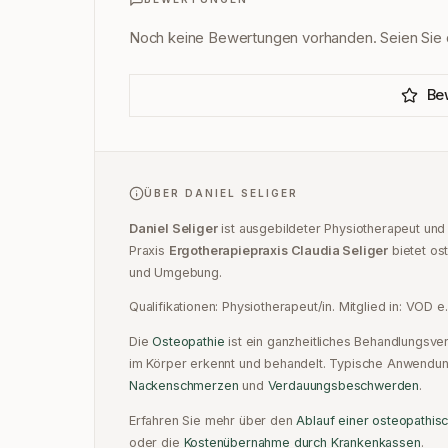
Noch keine Bewertungen vorhanden. Seien Sie d
Be
ÜBER
DANIEL SELIGER
Daniel Seliger
ist
ausgebildeter Physiotherapeut und
Praxis
Ergotherapiepraxis Claudia Seliger
bietet os
und Umgebung.
Qualifikationen:
Physiotherapeut/in
.
Mitglied in:
VOD e.
Die
Osteopathie
ist ein ganzheitliches Behandlungsv
im Körper erkennt und behandelt. Typische Anwendun
Nackenschmerzen
und
Verdauungsbeschwerden
.
Erfahren Sie mehr über den
Ablauf einer osteopathis
oder
die
Kostenübernahme durch Krankenkassen
.