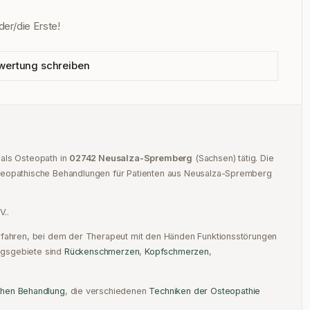
er/die Erste!
wertung schreiben
als
Osteopath
in
02742
Neusalza-Spremberg
(
Sachsen
) tätig.
Die
teopathische Behandlungen für Patienten aus
Neusalza-Spremberg
V.
.
erfahren, bei dem der Therapeut mit den Händen Funktionsstörungen
gsgebiete sind
Rückenschmerzen
,
Kopfschmerzen
,
chen Behandlung
,
die verschiedenen
Techniken der Osteopathie