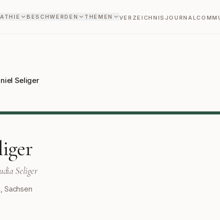
ATHIE
BESCHWERDEN
THEMEN
VERZEICHNIS
JOURNAL
COMM
niel Seliger
liger
udia Seliger
g
,
Sachsen