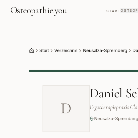
Osteopathie
.
you
OSTEOP
START
Start
Verzeichnis
Neusalza-Spremberg
Da
Start
Daniel Se
D
Ergotherapiepraxis Cla
Neusalza-Sprember