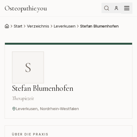
Osteopathie
.
you
Start
Verzeichnis
Leverkusen
Stefan Blumenhofen
Start
S
Stefan Blumenhofen
Therapiezeit
Leverkusen
,
Nordrhein-Westfalen
ÜBER DIE PRAXIS