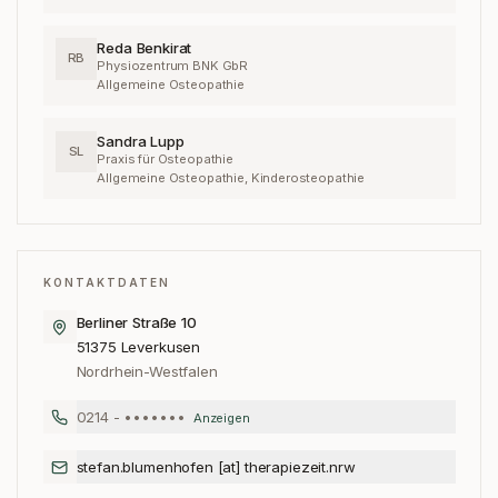
Reda Benkirat
RB
Physiozentrum BNK GbR
Allgemeine Osteopathie
Sandra Lupp
SL
Praxis für Osteopathie
Allgemeine Osteopathie, Kinderosteopathie
KONTAKTDATEN
Berliner Straße 10
51375
Leverkusen
Nordrhein-Westfalen
0214 - •••••••
Anzeigen
stefan.blumenhofen [at] therapiezeit.nrw