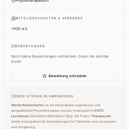
Physiotherapeut/in
MITGLIEDSCHAFTEN & VERBÄNDE
VOD e.V.
BEWERTUNGEN
Noch keine Bewertungen vorhanden. Seien Sie der/die
Erste!
Bewertung schreiben
ÜBER
STEFAN BLUMENHOFEN
Stefan Blumenhofen
ist
als Heilpraktiker zugelassen und
ausgebildeter Physiotherapeut und
als
Osteopath
in
51375
Leverkusen
(
Nordrhein-Westfalen
) tätig.
Die Praxis
Therapiezeit
bietet osteopathische Behandlungen für Patienten aus
Leverkusen
und Umgebung.