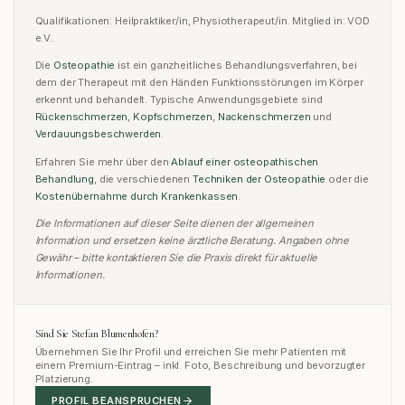
Qualifikationen:
Heilpraktiker/in, Physiotherapeut/in
.
Mitglied in:
VOD
e.V.
.
Die
Osteopathie
ist ein ganzheitliches Behandlungsverfahren, bei
dem der Therapeut mit den Händen Funktionsstörungen im Körper
erkennt und behandelt. Typische Anwendungsgebiete sind
Rückenschmerzen
,
Kopfschmerzen
,
Nackenschmerzen
und
Verdauungsbeschwerden
.
Erfahren Sie mehr über den
Ablauf einer osteopathischen
Behandlung
,
die verschiedenen
Techniken der Osteopathie
oder
die
Kostenübernahme durch Krankenkassen
.
Die Informationen auf dieser Seite dienen der allgemeinen
Information und ersetzen keine ärztliche Beratung. Angaben ohne
Gewähr – bitte kontaktieren Sie die Praxis direkt für aktuelle
Informationen.
Sind Sie
Stefan Blumenhofen
?
Übernehmen Sie Ihr Profil und erreichen Sie mehr Patienten mit
einem Premium-Eintrag – inkl. Foto, Beschreibung und bevorzugter
Platzierung.
PROFIL BEANSPRUCHEN