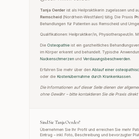
Tanja Oerder
ist
als Heilpraktikerin zugelassen und
au
Remscheid
(
Nordrhein-Westfalen
) tätig.
Die Praxis
Pr
Behandlungen für Patienten aus
Remscheid
und Umge
Qualifikationen:
Heilpraktiker/in, Physiotherapeut/in
.
Mi
Die
Osteopathie
ist ein ganzheitliches Behandlungsv
im Körper erkennt und behandelt. Typische Anwendun
Nackenschmerzen
und
Verdauungsbeschwerden
.
Erfahren Sie mehr über den
Ablauf einer osteopathis
oder
die
Kostenübernahme durch Krankenkassen
.
Die Informationen auf dieser Seite dienen der allgem
ohne Gewähr – bitte kontaktieren Sie die Praxis direkt 
Sind Sie
Tanja Oerder
?
Übernehmen Sie Ihr Profil und erreichen Sie mehr Pa
Eintrag – inkl. Foto, Beschreibung und bevorzugter Pla