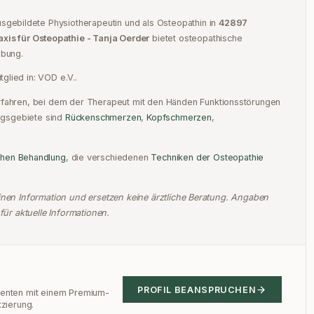
sgebildete Physiotherapeutin und
als
Osteopathin
in
42897
axis für Osteopathie - Tanja Oerder
bietet osteopathische
bung.
tglied in:
VOD e.V.
.
erfahren, bei dem der Therapeut mit den Händen Funktionsstörungen
gsgebiete sind
Rückenschmerzen
,
Kopfschmerzen
,
chen Behandlung
,
die verschiedenen
Techniken der Osteopathie
einen Information und ersetzen keine ärztliche Beratung. Angaben
für aktuelle Informationen.
PROFIL BEANSPRUCHEN
tienten mit einem Premium-
tzierung.