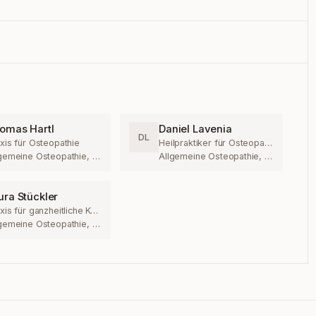
omas Hartl
Daniel Lavenia
DL
xis für Osteopathie
Heilpraktiker für Osteopathie
Allgemeine Osteopathie, Säuglingsosteopathie
Allgemeine Osteopathie, Kinderosteopathie
ura Stückler
Praxis für ganzheitliche Körperarbeit
Allgemeine Osteopathie, Kinderosteopathie