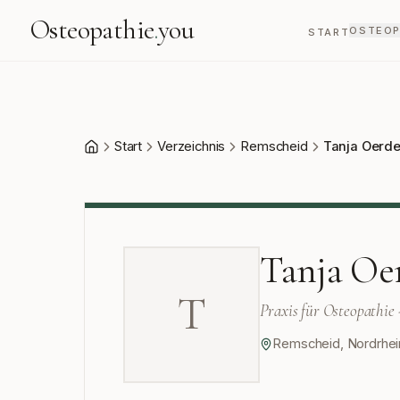
Osteopathie
.
you
OSTEOP
START
Start
Verzeichnis
Remscheid
Tanja Oerde
Start
Tanja Oe
T
Praxis für Osteopathie
Remscheid
,
Nordrhei