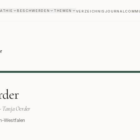
ATHIE
BESCHWERDEN
THEMEN
VERZEICHNIS
JOURNAL
COMM
r
rder
 - Tanja Oerder
n-Westfalen